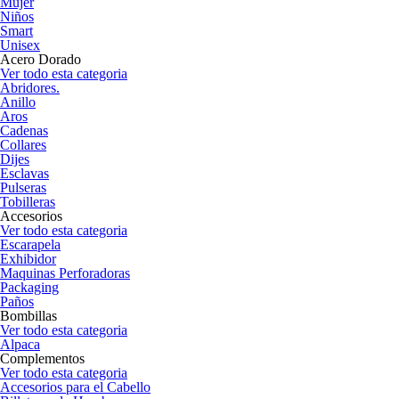
Mujer
Niños
Smart
Unisex
Acero Dorado
Ver todo esta categoria
Abridores.
Anillo
Aros
Cadenas
Collares
Dijes
Esclavas
Pulseras
Tobilleras
Accesorios
Ver todo esta categoria
Escarapela
Exhibidor
Maquinas Perforadoras
Packaging
Paños
Bombillas
Ver todo esta categoria
Alpaca
Complementos
Ver todo esta categoria
Accesorios para el Cabello