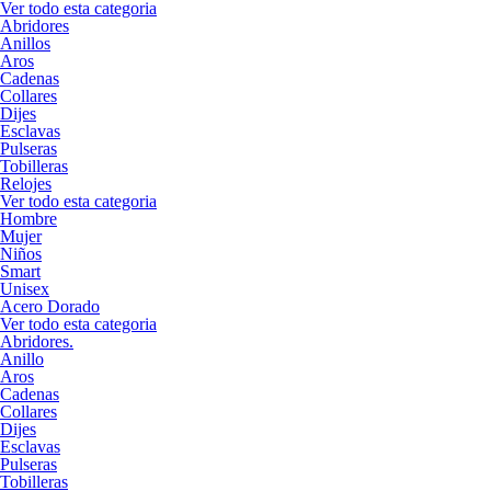
Ver todo esta categoria
Abridores
Anillos
Aros
Cadenas
Collares
Dijes
Esclavas
Pulseras
Tobilleras
Relojes
Ver todo esta categoria
Hombre
Mujer
Niños
Smart
Unisex
Acero Dorado
Ver todo esta categoria
Abridores.
Anillo
Aros
Cadenas
Collares
Dijes
Esclavas
Pulseras
Tobilleras