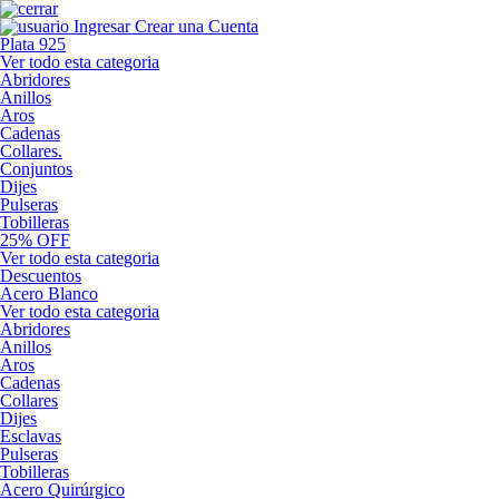
Ingresar
Crear una Cuenta
Plata 925
Ver todo esta categoria
Abridores
Anillos
Aros
Cadenas
Collares.
Conjuntos
Dijes
Pulseras
Tobilleras
25% OFF
Ver todo esta categoria
Descuentos
Acero Blanco
Ver todo esta categoria
Abridores
Anillos
Aros
Cadenas
Collares
Dijes
Esclavas
Pulseras
Tobilleras
Acero Quirúrgico