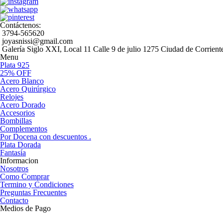
Contáctenos:
3794-565620
joyasnissi@gmail.com
Galería Siglo XXI, Local 11
Calle 9 de julio 1275
Ciudad de Corrient
Menu
Plata 925
25% OFF
Acero Blanco
Acero Quirúrgico
Relojes
Acero Dorado
Accesorios
Bombillas
Complementos
Por Docena con descuentos .
Plata Dorada
Fantasía
Informacion
Nosotros
Como Comprar
Termino y Condiciones
Preguntas Frecuentes
Contacto
Medios de Pago