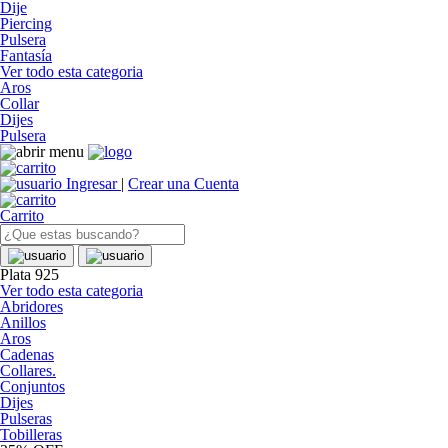
Dije
Piercing
Pulsera
Fantasía
Ver todo esta categoria
Aros
Collar
Dijes
Pulsera
Ingresar
|
Crear una Cuenta
Carrito
Plata 925
Ver todo esta categoria
Abridores
Anillos
Aros
Cadenas
Collares.
Conjuntos
Dijes
Pulseras
Tobilleras