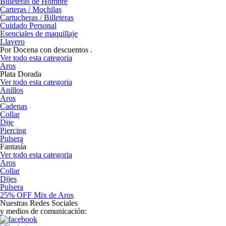
Billeteras de Hombre
Carteras / Mochilas
Cartucheras / Billeteras
Cuidado Personal
Esenciales de maquillaje
Llavero
Por Docena con descuentos .
Ver todo esta categoria
Aros
Plata Dorada
Ver todo esta categoria
Anillos
Aros
Cadenas
Collar
Dije
Piercing
Pulsera
Fantasía
Ver todo esta categoria
Aros
Collar
Dijes
Pulsera
25% OFF
Mix de Aros
Nuestras Redes Sociales
y medios de comunicación: