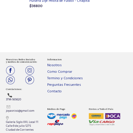
Pulsera Dije Pelota de Futbol - Chapita
$36800
Nuestras Redes Sociales
Informacion
y medios de comunicación:
Nosotros
Como Comprar
Termino y Condiciones
Preguntas Frecuentes
Contáctenos:
Contacto
3794-565620
Medios de Pago
Envios a Todo el País
joyasnissi@gmail.com
Galería Siglo XXI, Local 11
Calle 9 de julio 1275
Ciudad de Corrientes