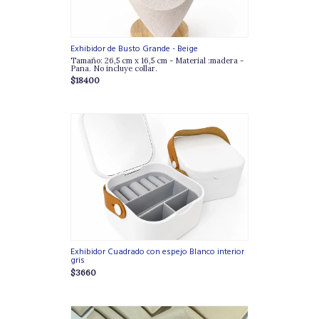
Exhibidor de Busto Grande - Beige
Tamaño: 26,5 cm x 16,5 cm - Material :madera -
Pana. No incluye collar.
$18400
Exhibidor Cuadrado con espejo Blanco interior
gris
$3660