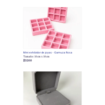
Mini exhibidor de joyas - Gamuza Rosa
Tamaño: 10cm x 10cm
$3200