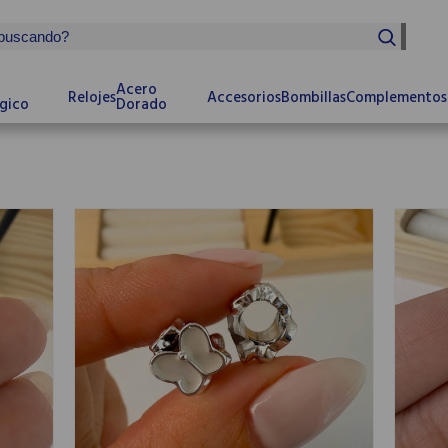
Acero
Relojes
Accesorios
Bombillas
Complementos
gico
Dorado