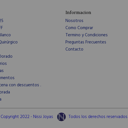
Informacion
25
Nosotros
FF
Como Comprar
Blanco
Termino y Condiciones
uirúrgico
Preguntas Frecuentes
Contacto
Dorado
rios
as
ementos
cena con descuentos .
orada
a
Copyright 2022 - Nissi Joyas
Todos los derechos reservados