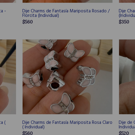
ta -
Dije Charms de Fantasía Mariposita Rosado /
Dije Ch
Florcita (Individual)
(Individu
$560
$350
a (
Dije Charms de Fantasía Mariposita Rosa Claro
Dije de 
( Individual)
Individua
$560
$520